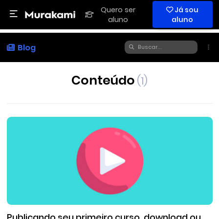
Quero ser
Já sou
aluno
aluno
Blog
Conteúdo
(1)
Publicando seu primeiro curso, download ou