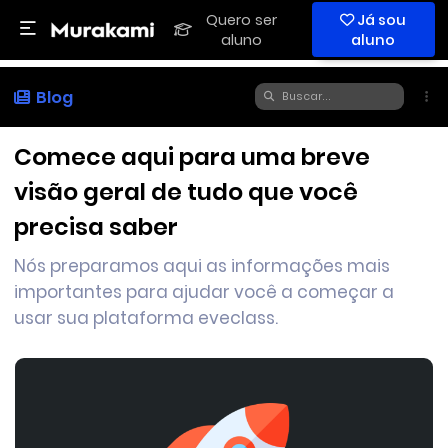
Quero ser
Já sou
aluno
aluno
Blog
Comece aqui para uma breve
visão geral de tudo que você
precisa saber
Nós preparamos aqui as informações mais
importantes para ajudar você a começar a
usar sua plataforma eveclass.